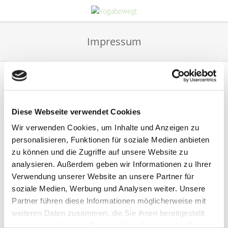
Impressum
Impressum
Diese Webseite verwendet Cookies
Yogabewegt
Wir verwenden Cookies, um Inhalte und Anzeigen zu
Yoga & Stressmanagement
personalisieren, Funktionen für soziale Medien anbieten
Klara Schmersal
zu können und die Zugriffe auf unsere Website zu
analysieren. Außerdem geben wir Informationen zu Ihrer
Wuppertal
Verwendung unserer Website an unsere Partner für
E-Mail:
info@yogabewegt.eu
soziale Medien, Werbung und Analysen weiter. Unsere
Partner führen diese Informationen möglicherweise mit
weiteren Daten zusammen, die Sie ihnen bereitgestellt
haben oder die sie im Rahmen Ihrer Nutzung der Dienste